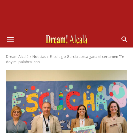
Dream Alcalá
Noticias
El colegio García Lorca gana el certamen 'Te
doy mi palabra' con...