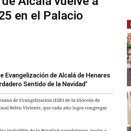
 de Alcalá vuelve a
25 en el Palacio
 de Evangelización de Alcalá de Henares
rdadero Sentido de la Navidad"
esana de Evangelización (EdE) de la Diócesis de
onal Belén Viviente, que cada año logra congregar
ita ineludible de la Navidad complutense, invita a