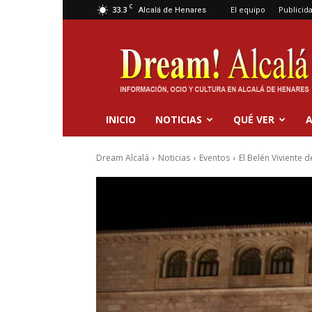
C
33.3
El equipo
Publicid
Alcalá de Henares
Dream
Alcalá
INICIO
NOTICIAS
QUÉ VER
A
Dream Alcalá
Noticias
Eventos
El Belén Viviente d