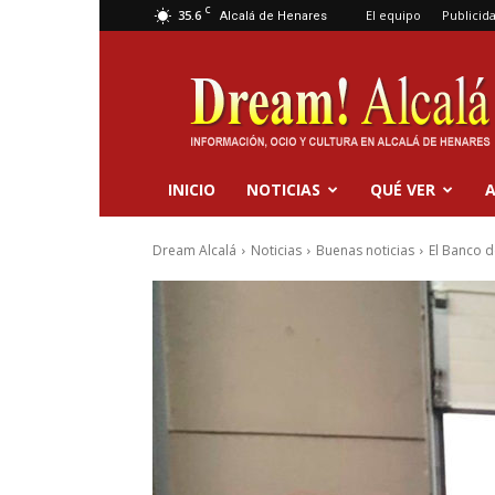
C
35.6
El equipo
Publicid
Alcalá de Henares
Dream
Alcalá
INICIO
NOTICIAS
QUÉ VER
A
Dream Alcalá
Noticias
Buenas noticias
El Banco d