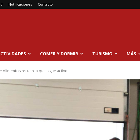
ad
Notificaciones
Contacto
CTIVIDADES
COMER Y DORMIR
TURISMO
MÁS
e Alimentos recuerda que sigue activo