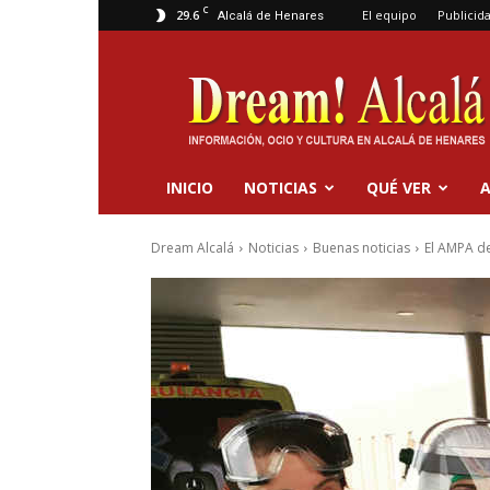
C
29.6
El equipo
Publicid
Alcalá de Henares
Dream
Alcalá
INICIO
NOTICIAS
QUÉ VER
A
Dream Alcalá
Noticias
Buenas noticias
El AMPA de