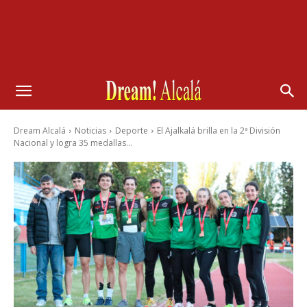
Dream Alcalá
Noticias
Deporte
El Ajalkalá brilla en la 2ª División
Nacional y logra 35 medallas...