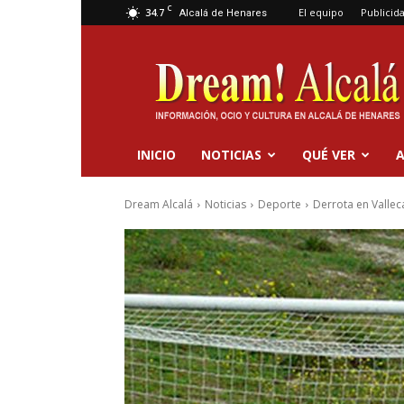
C
34.7
El equipo
Publicid
Alcalá de Henares
Dream
Alcalá
INICIO
NOTICIAS
QUÉ VER
A
Dream Alcalá
Noticias
Deporte
Derrota en Valleca