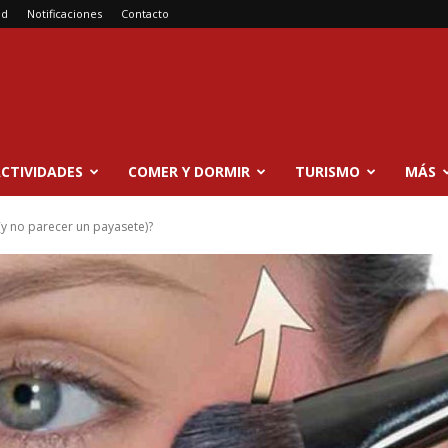
ad
Notificaciones
Contacto
CTIVIDADES
COMER Y DORMIR
TURISMO
MÁS
(y no parecer un payasete)?