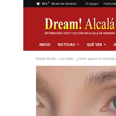
C
35.6
El equipo
Publicid
Alcalá de Henares
Dream
Alcalá
INICIO
NOTICIAS
QUÉ VER
A
Dream Alcalá
Con Estilo
¿Cómo aplicar el colorete 