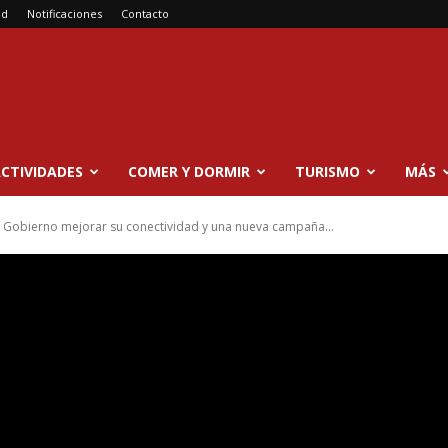
ad
Notificaciones
Contacto
CTIVIDADES
COMER Y DORMIR
TURISMO
MÁS
 Gobierno mejorar su conectividad y una nueva campaña...