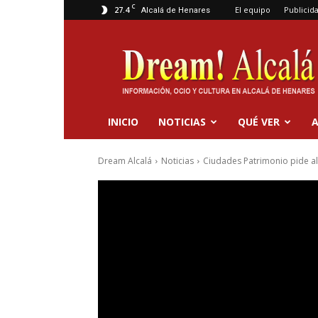
C
27.4
El equipo
Publicid
Alcalá de Henares
Dream
Alcalá
INICIO
NOTICIAS
QUÉ VER
A
Dream Alcalá
Noticias
Ciudades Patrimonio pide al