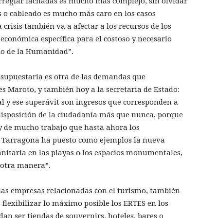
; arreglar fachadas es mucho más complejo, sin olvidar
s o cableado es mucho más caro en los casos
a crisis también va a afectar a los recursos de los
conómica específica para el costoso y necesario
o de la Humanidad”.
resupuestaria es otra de las demandas que
s Maroto, y también hoy a la secretaria de Estado:
l y ese superávit son ingresos que corresponden a
 disposición de la ciudadanía más que nunca, porque
y de mucho trabajo que hasta ahora los
e Tarragona ha puesto como ejemplos la nueva
anitaria en las playas o los espacios monumentales,
e otra manera”.
s las empresas relacionadas con el turismo, también
 flexibilizar lo máximo posible los ERTES en los
an ser tiendas de souvernirs, hoteles, bares o