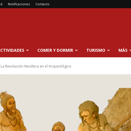
ad
Notificaciones
Contacto
CTIVIDADES
COMER Y DORMIR
TURISMO
MÁS
 La Revolución Neolítica en el Arqueológico