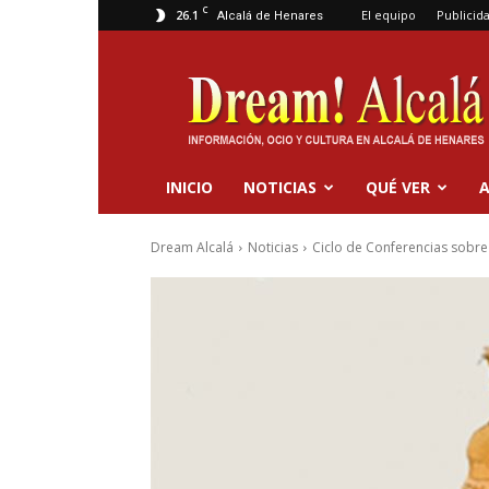
C
26.1
El equipo
Publicid
Alcalá de Henares
Dream
Alcalá
INICIO
NOTICIAS
QUÉ VER
A
Dream Alcalá
Noticias
Ciclo de Conferencias sobre