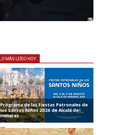
LO MÁS LEÍDO HOY
res