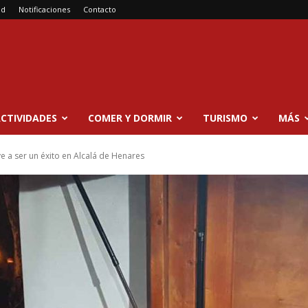
ad
Notificaciones
Contacto
CTIVIDADES
COMER Y DORMIR
TURISMO
MÁS
e a ser un éxito en Alcalá de Henares