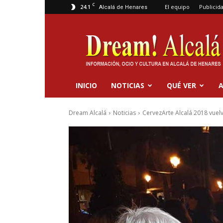
C
24.1
El equipo
Publicid
Alcalá de Henares
Dream
Alcalá
INICIO
NOTICIAS
QUÉ VER
A
Dream Alcalá
Noticias
CervezArte Alcalá 2018 vuelv