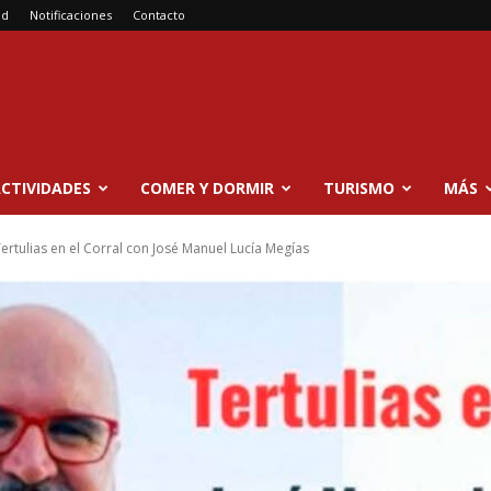
ad
Notificaciones
Contacto
CTIVIDADES
COMER Y DORMIR
TURISMO
MÁS
ertulias en el Corral con José Manuel Lucía Megías