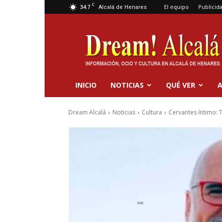
C
34.7
El equipo
Publicid
Alcalá de Henares
Dream
Alcalá
INICIO
NOTICIAS
QUÉ VER
A
Dream Alcalá
Noticias
Cultura
Cervantes íntimo: T