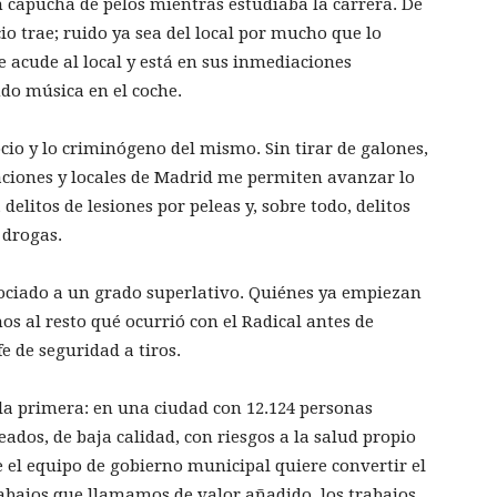
n capucha de pelos mientras estudiaba la carrera. De
o trae; ruido ya sea del local por mucho que lo
e acude al local y está en sus inmediaciones
do música en el coche.
io y lo criminógeno del mismo. Sin tirar de galones,
laciones y locales de Madrid me permiten avanzar lo
 delitos de lesiones por peleas y, sobre todo, delitos
e drogas.
sociado a un grado superlativo. Quiénes ya empiezan
s al resto qué ocurrió con el Radical antes de
e de seguridad a tiros.
la primera: en una ciudad con 12.124 personas
dos, de baja calidad, con riesgos a la salud propio
 el equipo de gobierno municipal quiere convertir el
trabajos que llamamos de valor añadido, los trabajos