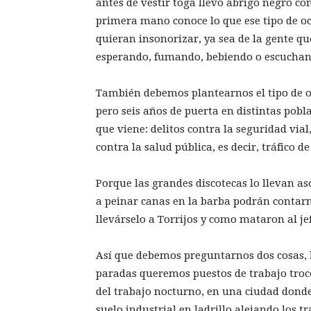
antes de vestir toga llevó abrigo negro co
primera mano conoce lo que ese tipo de oci
quieran insonorizar, ya sea de la gente qu
esperando, fumando, bebiendo o escuchan
También debemos plantearnos el tipo de oc
pero seis años de puerta en distintas pob
que viene: delitos contra la seguridad vial,
contra la salud pública, es decir, tráfico d
Porque las grandes discotecas lo llevan a
a peinar canas en la barba podrán contarno
llevárselo a Torrijos y como mataron al jef
Así que debemos preguntarnos dos cosas, 
paradas queremos puestos de trabajo trocea
del trabajo nocturno, en una ciudad donde
suelo industrial en ladrillo alejando los 