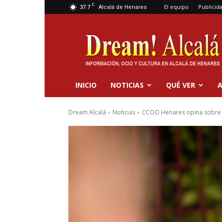
C
37.7
El equipo
Publicid
Alcalá de Henares
Dream
Alcalá
INICIO
NOTICIAS
QUÉ VER
A
Dream Alcalá
Noticias
CCOO Henares opina sobre 