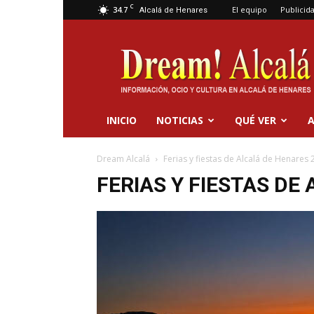
C
34.7
El equipo
Publicid
Alcalá de Henares
Dream
Alcalá
INICIO
NOTICIAS
QUÉ VER
A
Dream Alcalá
Ferias y fiestas de Alcalá de Henares
FERIAS Y FIESTAS DE