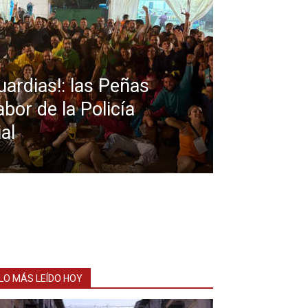
uardias!: las Peñas
abor de la Policía
al
LO MÁS LEÍDO HOY