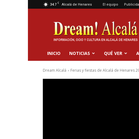
C
34.7
El equipo
Publicid
Alcalá de Henares
Dream
Alcalá
INICIO
NOTICIAS
QUÉ VER
A
Dream Alcalá
Ferias y fiestas de Alcalá de Henares 2