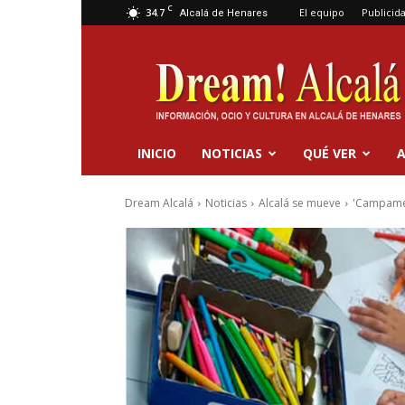
C
34.7
El equipo
Publicid
Alcalá de Henares
Dream
Alcalá
INICIO
NOTICIAS
QUÉ VER
A
Dream Alcalá
Noticias
Alcalá se mueve
'Campamen