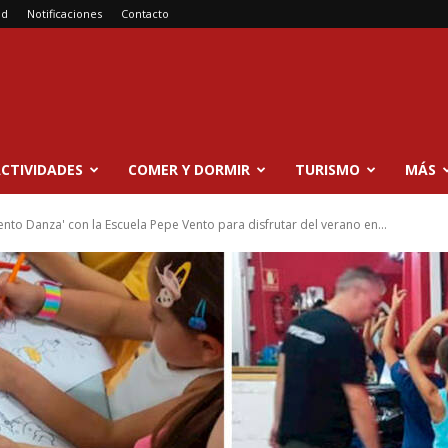
ad
Notificaciones
Contacto
CTIVIDADES
COMER Y DORMIR
TURISMO
MÁS
to Danza' con la Escuela Pepe Vento para disfrutar del verano en...