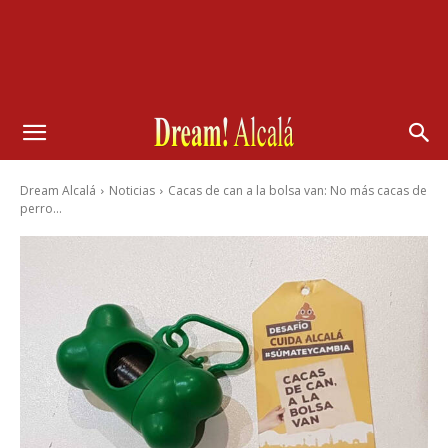
Dream Alcalá
Noticias
Cacas de can a la bolsa van: No más cacas de
perro...