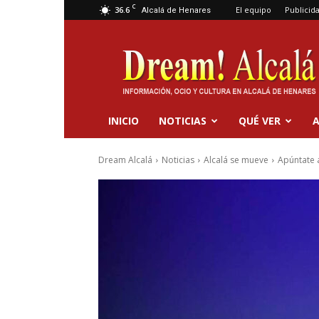
C
36.6
El equipo
Publicid
Alcalá de Henares
Dream
Alcalá
INICIO
NOTICIAS
QUÉ VER
A
Dream Alcalá
Noticias
Alcalá se mueve
Apúntate 