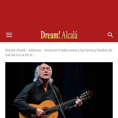
Dream Alcalá
Noticias
Amancio Prada cantará las Voces y huellas de
García Lorca en el...