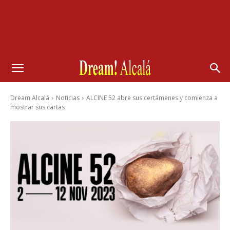
Dream Alcalá
Noticias
ALCINE 52 abre sus certámenes y comienza a
mostrar sus cartas