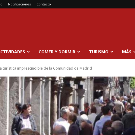
ad
Notificaciones
Contacto
CTIVIDADES
COMER Y DORMIR
TURISMO
MÁS
ta turística imprescindible de la Comunidad de Madrid