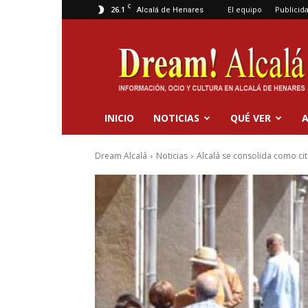
C
26.1
El equipo
Publicid
Alcalá de Henares
Dream
Alcalá
INICIO
NOTICIAS
QUÉ VER
A
Dream Alcalá
Noticias
Alcalá se consolida como ci