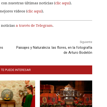
 con nuestras últimas noticias (
clic aquí
).
mejores vídeos (
clic aquí
).
 noticias
a través de Telegram
.
Siguiente
es
Paisajes y Naturaleza: las flores, en la fotografía
de Arturo Bodelón
 TE PUEDE INTERESAR