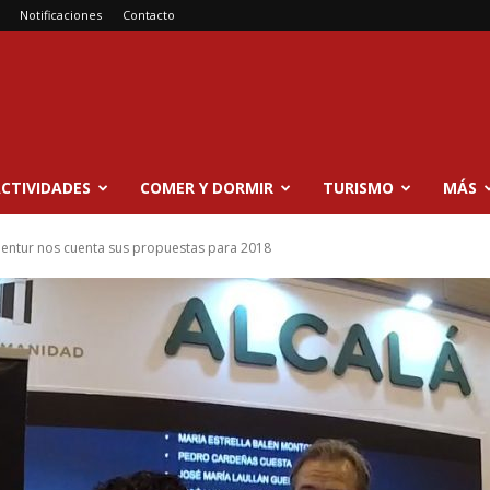
Notificaciones
Contacto
CTIVIDADES
COMER Y DORMIR
TURISMO
MÁS
entur nos cuenta sus propuestas para 2018