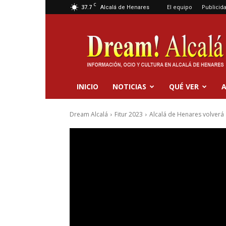
C
37.7
El equipo
Publicid
Alcalá de Henares
Dream
Alcalá
INICIO
NOTICIAS
QUÉ VER
A
Dream Alcalá
Fitur 2023
Alcalá de Henares volverá a