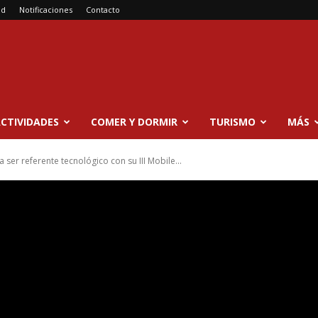
ad
Notificaciones
Contacto
CTIVIDADES
COMER Y DORMIR
TURISMO
MÁS
 ser referente tecnológico con su III Mobile...