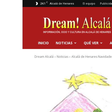
C
24.1
El equipo
Publicid
Alcalá de Henares
Dream
Alcalá
INICIO
NOTICIAS
QUÉ VER
A
Dream Alcalá
Noticias
Alcalá de Henares Navidade