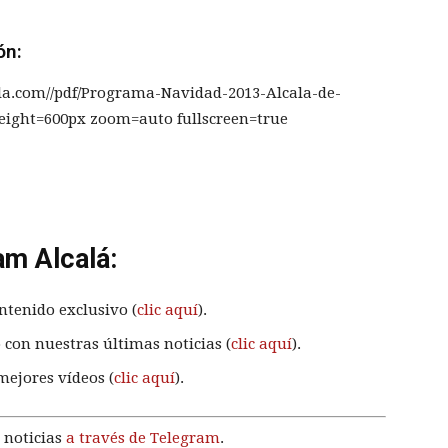
ón:
la.com//pdf/Programa-Navidad-2013-Alcala-de-
eight=600px zoom=auto fullscreen=true
am Alcalá:
ntenido exclusivo (
clic aquí
).
 con nuestras últimas noticias (
clic aquí
).
mejores vídeos (
clic aquí
).
 noticias
a través de Telegram
.