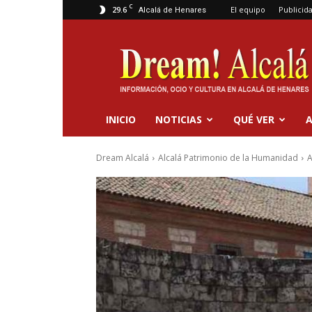
C
29.6
El equipo
Publicid
Alcalá de Henares
Dream
Alcalá
INICIO
NOTICIAS
QUÉ VER
A
Dream Alcalá
Alcalá Patrimonio de la Humanidad
A