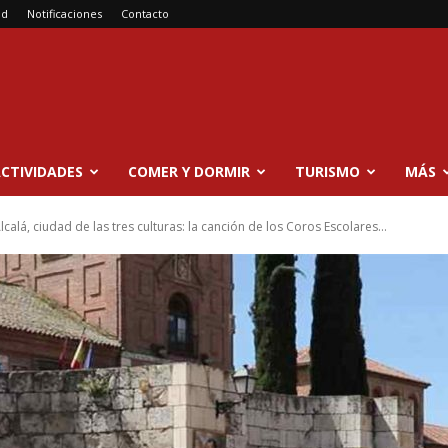
ad
Notificaciones
Contacto
CTIVIDADES
COMER Y DORMIR
TURISMO
MÁS
lcalá, ciudad de las tres culturas: la canción de los Coros Escolares...