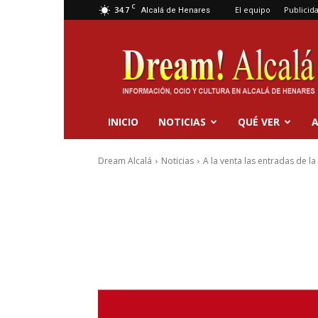
C
34.7
El equipo
Publicid
Alcalá de Henares
Dream
Alcalá
INICIO
NOTICIAS
QUÉ VER
A
Dream Alcalá
Noticias
A la venta las entradas de l