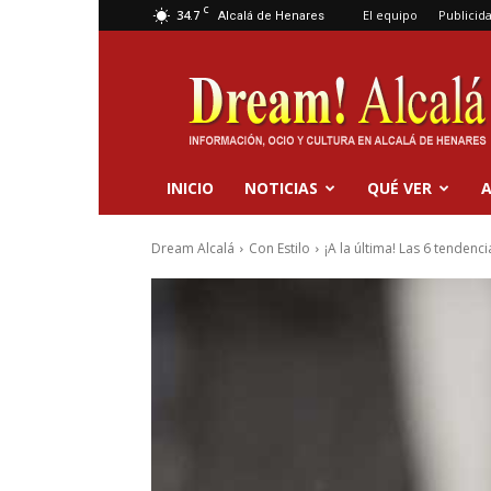
C
34.7
El equipo
Publicid
Alcalá de Henares
Dream
Alcalá
INICIO
NOTICIAS
QUÉ VER
A
Dream Alcalá
Con Estilo
¡A la última! Las 6 tenden