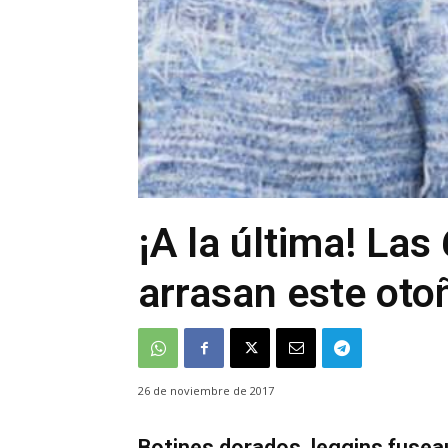
¡A la última! Las
arrasan este oto
26 de noviembre de 2017
Botines dorados, leggins fusea