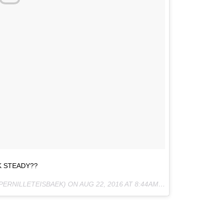
 STEADY??
@PERNILLETEISBAEK) ON
AUG 22, 2016 AT 8:44AM PDT