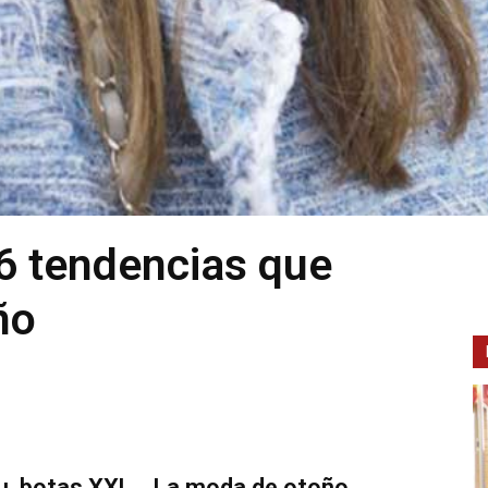
 6 tendencias que
ño
u, botas XXL... La moda de otoño