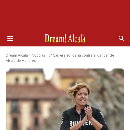
Dream Alcalá
Noticias
7ª Carrera solidaria contra el Cáncer de
Alcalá de Henares