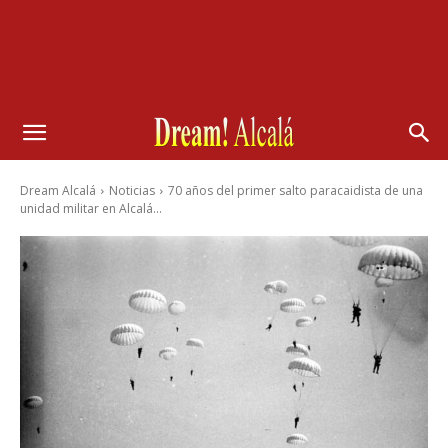
Dream Alcalá
Noticias
70 años del primer salto paracaidista de una
unidad militar en Alcalá...