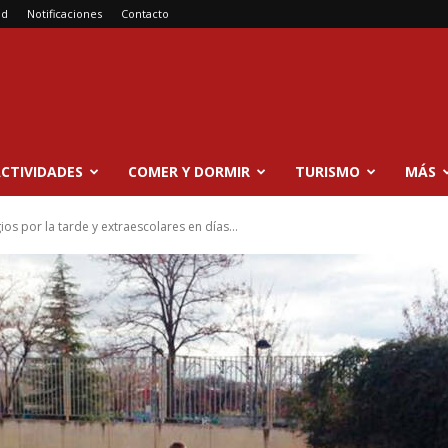
ad
Notificaciones
Contacto
CTIVIDADES
COMER Y DORMIR
TURISMO
MÁS
ios por la tarde y extraescolares en días...