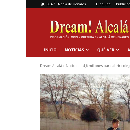
C
36.6
El equipo
Publicid
Alcalá de Henares
Dream
Alcalá
INICIO
NOTICIAS
QUÉ VER
A
Dream Alcalá
Noticias
4,8 millones para abrir coleg