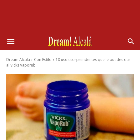
Dream Alcalá
Con Estilo
10 usos sorprendentes que le puedes dar
al Vicks Vaporub