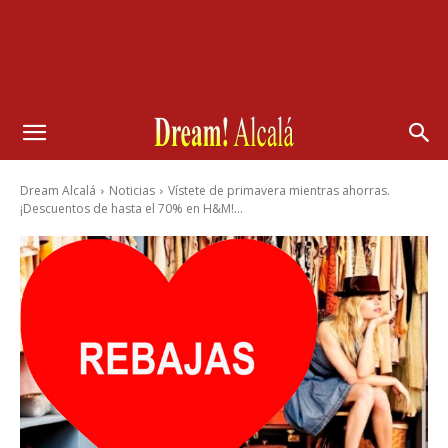
Dream Alcalá
Noticias
Vístete de primavera mientras ahorras.
¡Descuentos de hasta el 70% en H&M!...