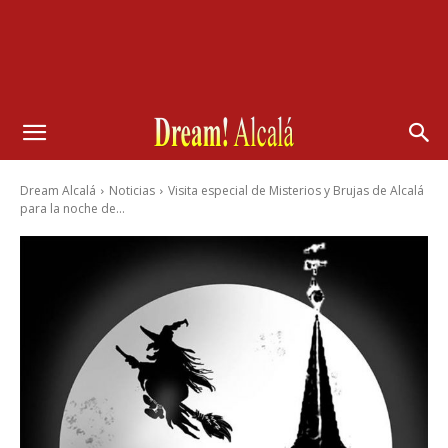
Dream Alcalá
Noticias
Visita especial de Misterios y Brujas de Alcalá
para la noche de...