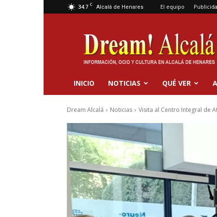
C
34.7
El equipo
Publicid
Alcalá de Henares
Dream
Alcalá
INICIO
NOTICIAS
QUÉ VER
A
Dream Alcalá
Noticias
Visita al Centro Integral de