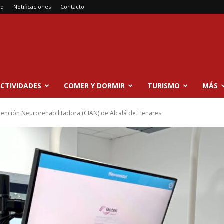
ad
Notificaciones
Contacto
CTIVIDADES
COMER Y DORMIR
TURISMO
MÁS
 Atención Neurorehabilitadora (CIAN) de Alcalá de Henares