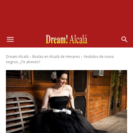
Dream Alcalá
Bodas en Alcalá de Henares
Vestidos de novia
negros. ¿Te atreves?