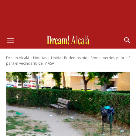
Dream Alcalá
Noticias
Unidas Podemos pide "zonas verdes y libres"
para el vecindario de IVIASA