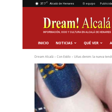
C
37.7
El equipo
Publicid
Alcalá de Henares
Dream
Alcalá
INICIO
NOTICIAS
QUÉ VER
A
Dream Alcalá
Con Estilo
Uñas denim: la nueva tend