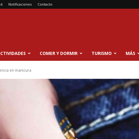
ad
Notificaciones
Contacto
CTIVIDADES
COMER Y DORMIR
TURISMO
MÁS
encia en manicura