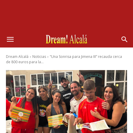
Dream Alcalá
Noticias
“Una Sonrisa para Jimena III” recauda cerca
de 800 euros para la...