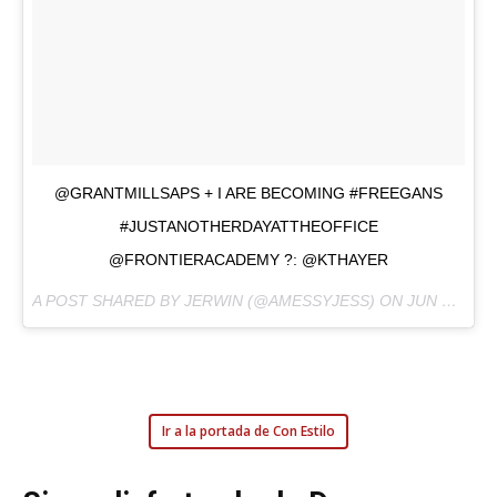
@GRANTMILLSAPS + I ARE BECOMING #FREEGANS
#JUSTANOTHERDAYATTHEOFFICE
@FRONTIERACADEMY ?: @KTHAYER
A POST SHARED BY JERWIN (@AMESSYJESS) ON
JUN 23, 2015 AT 5:40PM PDT
Ir a la portada de Con Estilo