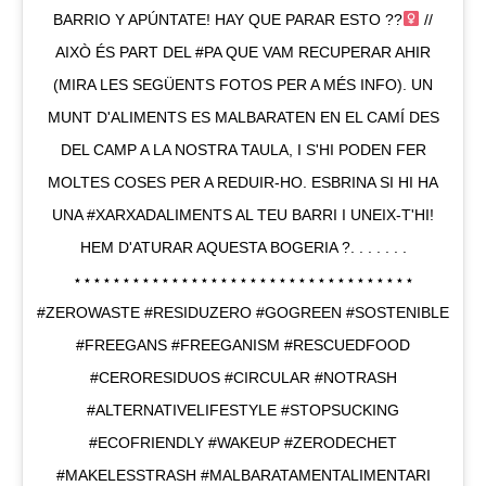
BARRIO Y APÚNTATE! HAY QUE PARAR ESTO ??‍
//
AIXÒ ÉS PART DEL #PA QUE VAM RECUPERAR AHIR
(MIRA LES SEGÜENTS FOTOS PER A MÉS INFO). UN
MUNT D'ALIMENTS ES MALBARATEN EN EL CAMÍ DES
DEL CAMP A LA NOSTRA TAULA, I S'HI PODEN FER
MOLTES COSES PER A REDUIR-HO. ESBRINA SI HI HA
UNA #XARXADALIMENTS AL TEU BARRI I UNEIX-T'HI!
HEM D'ATURAR AQUESTA BOGERIA ?. . . . . . .
⋆⋆⋆⋆⋆⋆⋆⋆⋆⋆⋆⋆⋆⋆⋆⋆⋆⋆⋆⋆⋆⋆⋆⋆⋆⋆⋆⋆⋆⋆⋆⋆⋆⋆⋆
#ZEROWASTE #RESIDUZERO #GOGREEN #SOSTENIBLE
#FREEGANS #FREEGANISM #RESCUEDFOOD
#CERORESIDUOS #CIRCULAR #NOTRASH
#ALTERNATIVELIFESTYLE #STOPSUCKING
#ECOFRIENDLY #WAKEUP #ZERODECHET
#MAKELESSTRASH #MALBARATAMENTALIMENTARI