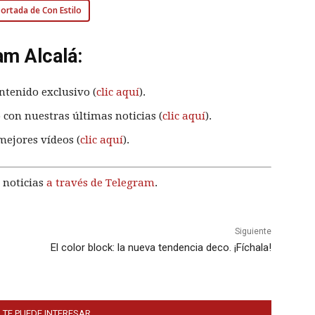
 portada de Con Estilo
am Alcalá:
ntenido exclusivo (
clic aquí
).
 con nuestras últimas noticias (
clic aquí
).
mejores vídeos (
clic aquí
).
 noticias
a través de Telegram
.
Siguiente
El color block: la nueva tendencia deco. ¡Fíchala!
 TE PUEDE INTERESAR