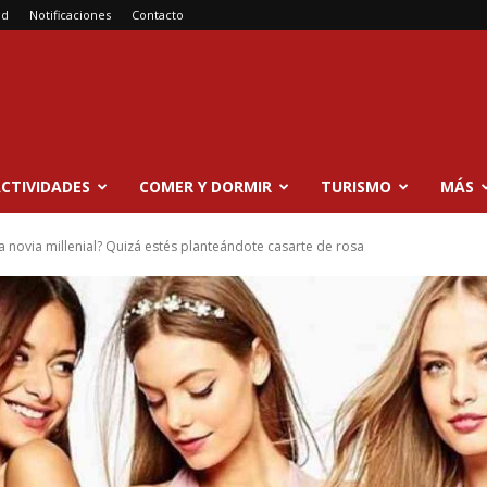
ad
Notificaciones
Contacto
CTIVIDADES
COMER Y DORMIR
TURISMO
MÁS
a novia millenial? Quizá estés planteándote casarte de rosa