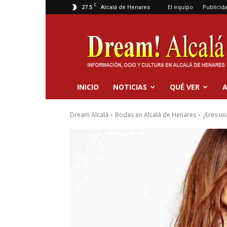
C
27.5
El equipo
Publicid
Alcalá de Henares
Dream
Alcalá
INICIO
NOTICIAS
QUÉ VER
A
Dream Alcalá
Bodas en Alcalá de Henares
¿Eres un