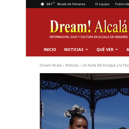
C
34.7
El equipo
Publicid
Alcalá de Henares
Dream
Alcalá
INICIO
NOTICIAS
QUÉ VER
A
Dream Alcalá
Noticias
Un hada del bosque y la Pla