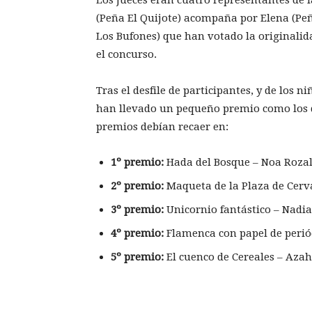
(Peña El Quijote) acompaña por Elena (Peñ
Los Bufones) que han votado la originalida
el concurso.
Tras el desfile de participantes, y de los
han llevado un pequeño premio como los d
premios debían recaer en:
1º premio:
Hada del Bosque – Noa Roza
2º premio:
Maqueta de la Plaza de Cerv
3º premio:
Unicornio fantástico – Nadi
4º premio:
Flamenca con papel de perió
5º premio:
El cuenco de Cereales – Aza