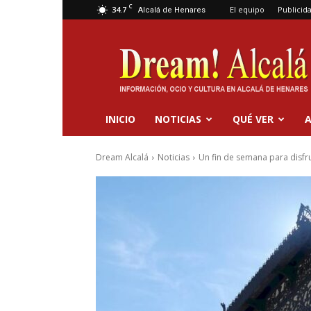
C
34.7
El equipo
Publicid
Alcalá de Henares
Dream
Alcalá
INICIO
NOTICIAS
QUÉ VER
A
Dream Alcalá
Noticias
Un fin de semana para disfru