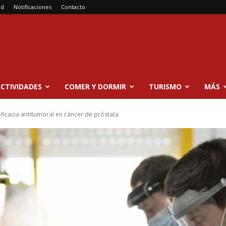
ad
Notificaciones
Contacto
CTIVIDADES
COMER Y DORMIR
TURISMO
MÁS
ficacia antitumoral en cáncer de próstata