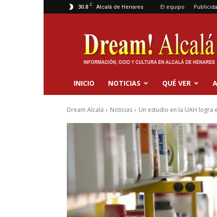
C
30.8
El equipo
Publicid
Alcalá de Henares
Dream
Alcalá
INICIO
NOTICIAS
QUÉ VER
A
Dream Alcalá
Noticias
Un estudio en la UAH logra e