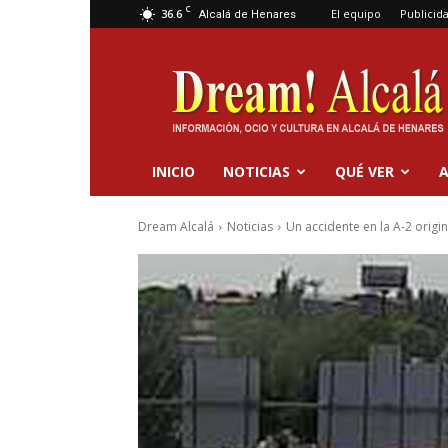
C
36.6
El equipo
Publicid
Alcalá de Henares
Dream
Alcalá
INICIO
NOTICIAS
QUÉ VER
A
Dream Alcalá
Noticias
Un accidente en la A-2 origin