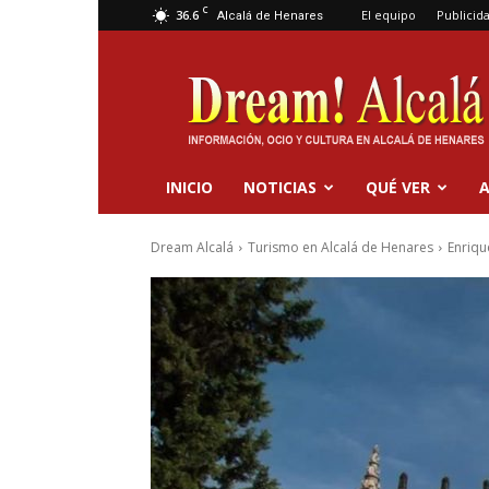
C
36.6
El equipo
Publicid
Alcalá de Henares
Dream
Alcalá
INICIO
NOTICIAS
QUÉ VER
A
Dream Alcalá
Turismo en Alcalá de Henares
Enriqu