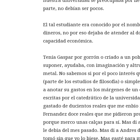
nuestra universidad se preocupaba por llev
parte, no debían ser pocos.
El tal estudiante era conocido por el nom
dineros, no por eso dejaba de atender al
capacidad económica.
Tenía Gaspar por gorrón o criado a un p
suponer, ayudaba, con imaginación y altru
metal. No sabemos si por el poco interés 
(parte de los estudios de filosofía) o simp
a anotar su gastos en los márgenes de un 
escritas por el catedrático de la universida
gastado de ducientos reales que me enbio
Fernandez doce reales que me pidieron pre
porque merco unas calças para sí. Mas di a
le debia del mes pasado. Mas di a Andres d
tomó sin que yo lo biese. Mas gasté para 