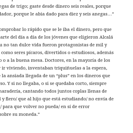
negas de trigo; gaste desde dinero seis reales, porque
ador, porque le abia dado para diez y seis anegas…”
omprobar lo rápido que se le iba el dinero, pero que
te del día a día de los jóvenes que eligieron Alcalá
u no tan dulce vida fueron protagonistas de mil y
como seres pícaros, divertidos o estudiosos, además
o o a la buena mesa. Doctores, en la mayoría de los
r ir viviendo, inventaban triquiñuelas a la espera,
 la ansiada llegada de un “plus” en los dineros que
so. Y si no llegaba, o si se quedaba corto, siempre
amaradería, cantando todos juntos coplas llenas de
 y fiero/ que al hijo que está estudiando/ no envía de
/ para que volver no pueda/ en sí de error
 sobre su moneda.”