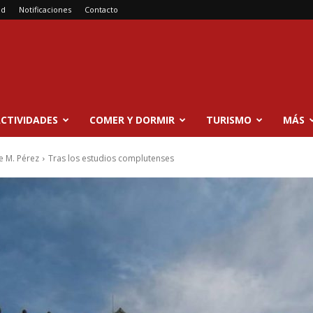
ad
Notificaciones
Contacto
CTIVIDADES
COMER Y DORMIR
TURISMO
MÁS
e M. Pérez
Tras los estudios complutenses