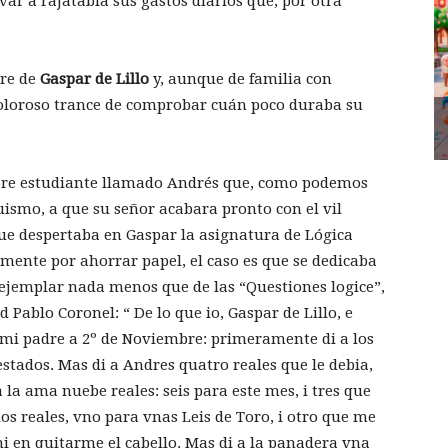
ar a rajatabla sus gastos diarios que, por otra
bre de
Gaspar de Lillo
y, aunque de familia con
 doloroso trance de comprobar cuán poco duraba su
obre estudiante llamado Andrés que, como podemos
ismo, a que su señor acabara pronto con el vil
que despertaba en Gaspar la asignatura de Lógica
lemente por ahorrar papel, el caso es que se dedicaba
ejemplar nada menos que de las “Questiones logice”,
d Pablo Coronel: “ De lo que io, Gaspar de Lillo, e
 mi padre a 2º de Noviembre: primeramente di a los
stados. Mas di a Andres quatro reales que le debia,
 la ama nuebe reales: seis para este mes, i tres que
os reales, vno para vnas Leis de Toro, i otro que me
mi en quitarme el cabello. Mas di a la panadera vna