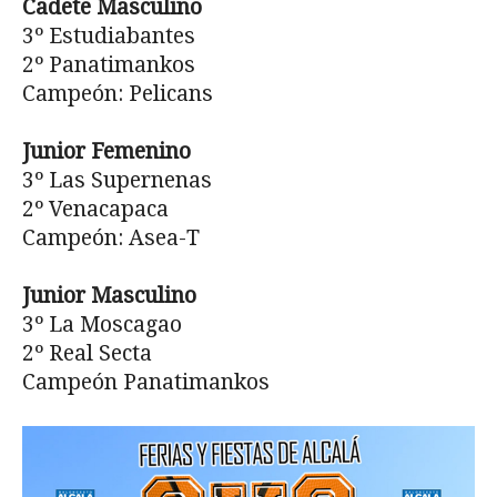
Cadete Masculino
3º Estudiabantes
2º Panatimankos
Campeón: Pelicans
Junior Femenino
3º Las Supernenas
2º Venacapaca
Campeón: Asea-T
Junior Masculino
3º La Moscagao
2º Real Secta
Campeón Panatimankos