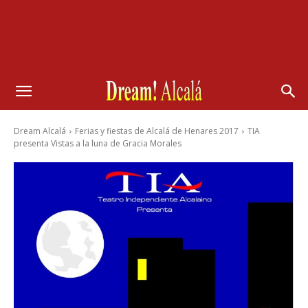
Dream Alcalá
Ferias y fiestas de Alcalá de Henares 2017
TIA
presenta Vistas a la luna de Gracia Morales