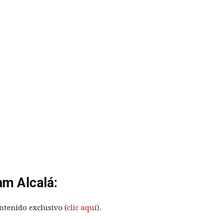
am Alcalá:
ntenido exclusivo (
clic aquí
).