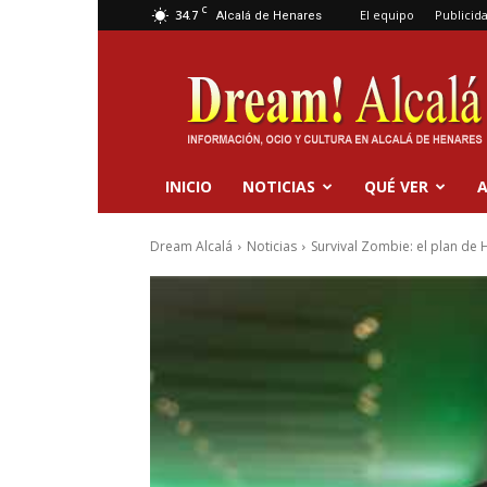
C
34.7
El equipo
Publicid
Alcalá de Henares
Dream
Alcalá
INICIO
NOTICIAS
QUÉ VER
A
Dream Alcalá
Noticias
Survival Zombie: el plan de