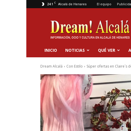
C
24.1
El equipo
Publicid
Alcalá de Henares
Dream
Alcalá
INICIO
NOTICIAS
QUÉ VER
A
Dream Alcalá
Con Estilo
Súper ofertas en Claire´s 