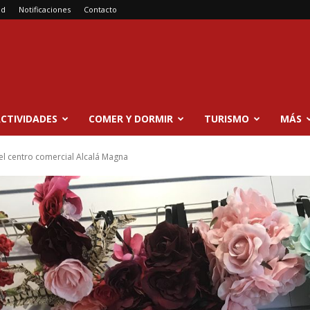
ad
Notificaciones
Contacto
CTIVIDADES
COMER Y DORMIR
TURISMO
MÁS
del centro comercial Alcalá Magna