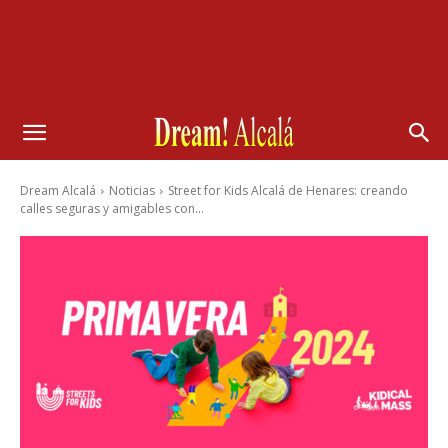
Dream Alcalá
Noticias
Street for Kids Alcalá de Henares: creando
calles seguras y amigables con...