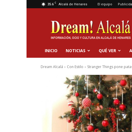
C
35.6
El equipo
Publicid
Alcalá de Henares
Dream
Alcalá
INICIO
NOTICIAS
QUÉ VER
A
Dream Alcalá
Con Estilo
Stranger Things pone pata