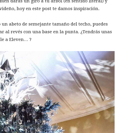
n darás un giro a tu árbol (en sentido literal) y
videño, hoy en este post te damos inspiración.
ndo un abeto de semejante tamaño del techo, puedes
car al revés con una base en la punta. ¿Tendrás unas
le a Eleven… ?